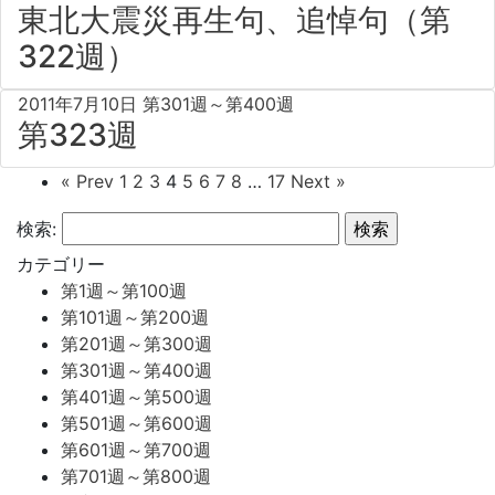
東北大震災再生句、追悼句（第
322週）
2011年7月10日
第301週～第400週
第323週
« Prev
1
2
3
4
5
6
7
8
…
17
Next »
検索:
カテゴリー
第1週～第100週
第101週～第200週
第201週～第300週
第301週～第400週
第401週～第500週
第501週～第600週
第601週～第700週
第701週～第800週