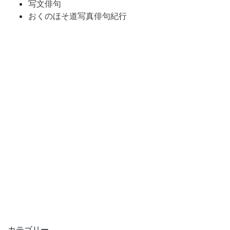
写文俳句
おくのほそ道写真俳句紀行
カテゴリー