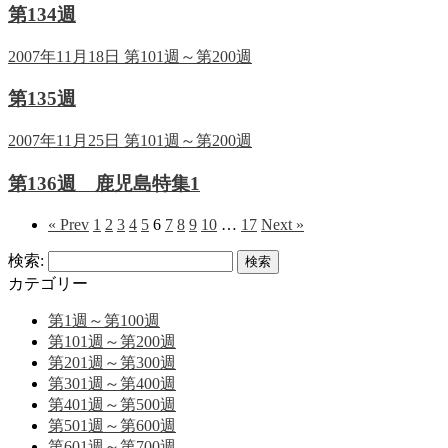
第134週
2007年11月18日
第101週～第200週
第135週
2007年11月25日
第101週～第200週
第136週 鹿児島特集1
« Prev
1
2
3
4
5
6
7
8
9
10
…
17
Next »
検索:
カテゴリー
第1週～第100週
第101週～第200週
第201週～第300週
第301週～第400週
第401週～第500週
第501週～第600週
第601週～第700週