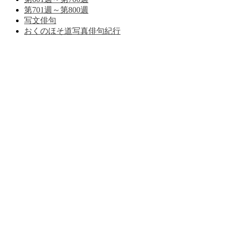
第701週～第800週
写文俳句
おくのほそ道写真俳句紀行