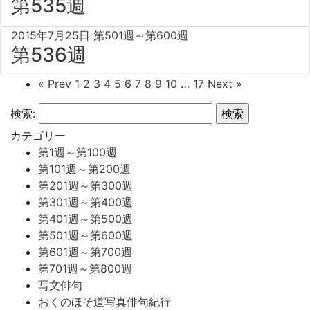
第535週
2015年7月25日
第501週～第600週
第536週
« Prev
1
2
3
4
5
6
7
8
9
10
…
17
Next »
検索:
カテゴリー
第1週～第100週
第101週～第200週
第201週～第300週
第301週～第400週
第401週～第500週
第501週～第600週
第601週～第700週
第701週～第800週
写文俳句
おくのほそ道写真俳句紀行