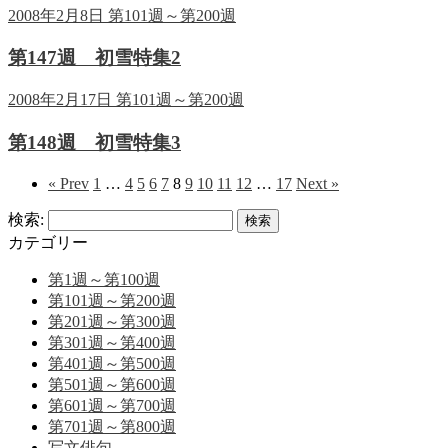
2008年2月8日
第101週～第200週
第147週 初雪特集2
2008年2月17日
第101週～第200週
第148週 初雪特集3
« Prev
1
…
4
5
6
7
8
9
10
11
12
…
17
Next »
検索:
カテゴリー
第1週～第100週
第101週～第200週
第201週～第300週
第301週～第400週
第401週～第500週
第501週～第600週
第601週～第700週
第701週～第800週
写文俳句