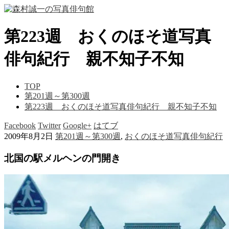
第223週 おくのほそ道写真
俳句紀行 親不知子不知
TOP
第201週～第300週
第223週 おくのほそ道写真俳句紀行 親不知子不知
Facebook
Twitter
Google+
はてブ
2009年8月2日
第201週～第300週
,
おくのほそ道写真俳句紀行
北国の駅メルヘンの門開き