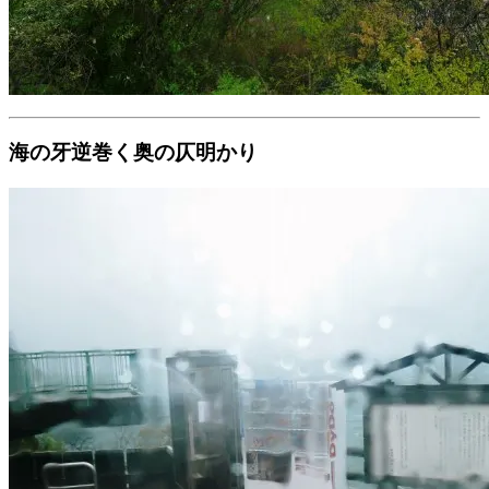
海の牙逆巻く奥の仄明かり