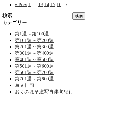
« Prev
1
…
13
14
15
16
17
検索:
カテゴリー
第1週～第100週
第101週～第200週
第201週～第300週
第301週～第400週
第401週～第500週
第501週～第600週
第601週～第700週
第701週～第800週
写文俳句
おくのほそ道写真俳句紀行