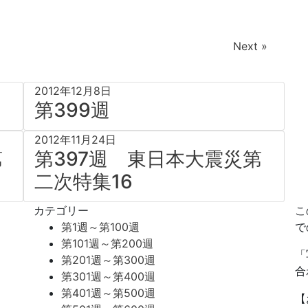
Next »
2012年12月8日
第399週
2012年11月24日
第
第397週 東日本大震災第
二次特集16
カテゴリー
こ
第1週～第100週
で
第101週～第200週
「
第201週～第300週
合
第301週～第400週
第401週～第500週
【