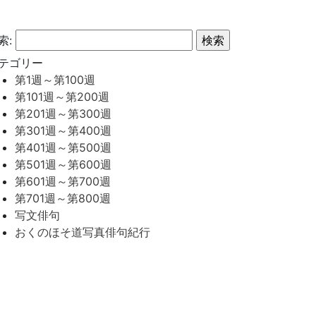
索:
テゴリー
第1週～第100週
第101週～第200週
第201週～第300週
第301週～第400週
第401週～第500週
第501週～第600週
第601週～第700週
第701週～第800週
写文俳句
おくのほそ道写真俳句紀行