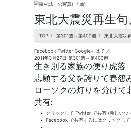
東北大震災再生句
TOP
第301週～第400週
東北大震災再
Facebook
Twitter
Google+
はてブ
2011年3月27日
第301週～第400週
生き別る家族の便り虎落
志願する父を誇りて春怨
ローソクの灯りを分けて
共有:
クリックして Twitter で共有 (新し
Facebook で共有するにはクリックし