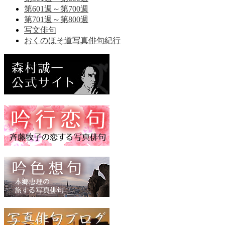
第601週～第700週
第701週～第800週
写文俳句
おくのほそ道写真俳句紀行