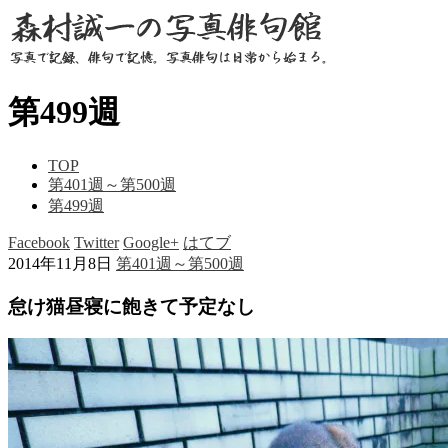
第499週
TOP
第401週～第500週
第499週
Facebook
Twitter
Google+
はてブ
2014年11月8日
第401週～第500週
怠け猫昼寝に飽きて予定なし