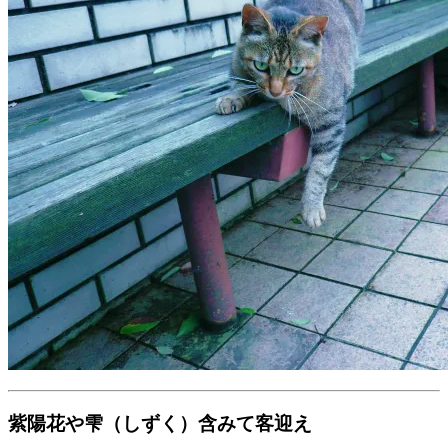
紫陽花や雫（しずく）含みて客迎え