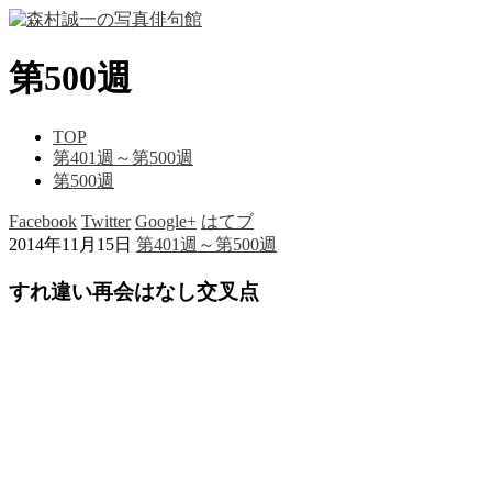
第500週
TOP
第401週～第500週
第500週
Facebook
Twitter
Google+
はてブ
2014年11月15日
第401週～第500週
すれ違い再会はなし交叉点