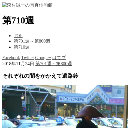
第710週
TOP
第701週～第800週
第710週
Facebook
Twitter
Google+
はてブ
2018年11月24日
第701週～第800週
それぞれの闇をかかえて遍路鈴