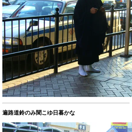
遍路道鈴のみ聞こゆ日暮かな