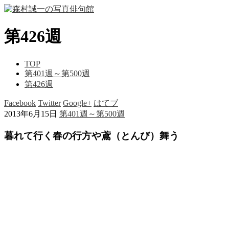
第426週
TOP
第401週～第500週
第426週
Facebook
Twitter
Google+
はてブ
2013年6月15日
第401週～第500週
暮れて行く春の行方や鳶（とんび）舞う