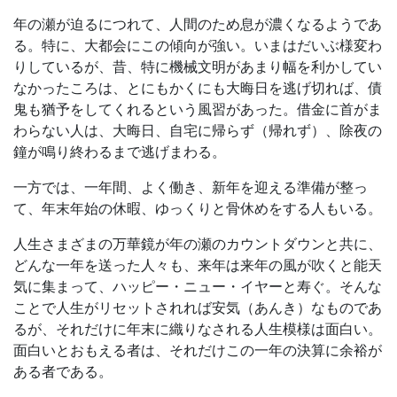
年の瀬が迫るにつれて、人間のため息が濃くなるようであ
る。特に、大都会にこの傾向が強い。いまはだいぶ様変わ
りしているが、昔、特に機械文明があまり幅を利かしてい
なかったころは、とにもかくにも大晦日を逃げ切れば、債
鬼も猶予をしてくれるという風習があった。借金に首がま
わらない人は、大晦日、自宅に帰らず（帰れず）、除夜の
鐘が鳴り終わるまで逃げまわる。
一方では、一年間、よく働き、新年を迎える準備が整っ
て、年末年始の休暇、ゆっくりと骨休めをする人もいる。
人生さまざまの万華鏡が年の瀬のカウントダウンと共に、
どんな一年を送った人々も、来年は来年の風が吹くと能天
気に集まって、ハッピー・ニュー・イヤーと寿ぐ。そんな
ことで人生がリセットされれば安気（あんき）なものであ
るが、それだけに年末に織りなされる人生模様は面白い。
面白いとおもえる者は、それだけこの一年の決算に余裕が
ある者である。