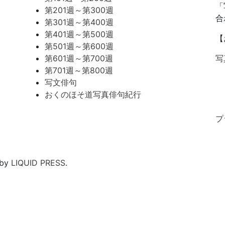
「
第201週～第300週
合
第301週～第400週
第401週～第500週
【
第501週～第600週
第601週～第700週
写
第701週～第800週
写文俳句
おくのほそ道写真俳句紀行
プ
 by
LIQUID PRESS
.