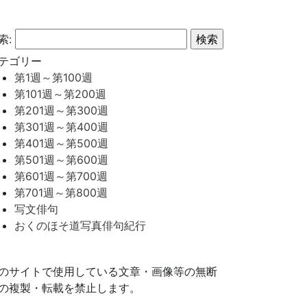
索:
テゴリー
第1週～第100週
第101週～第200週
第201週～第300週
第301週～第400週
第401週～第500週
第501週～第600週
第601週～第700週
第701週～第800週
写文俳句
おくのほそ道写真俳句紀行
のサイトで使用している文章・画像等の無断
の複製・転載を禁止します。